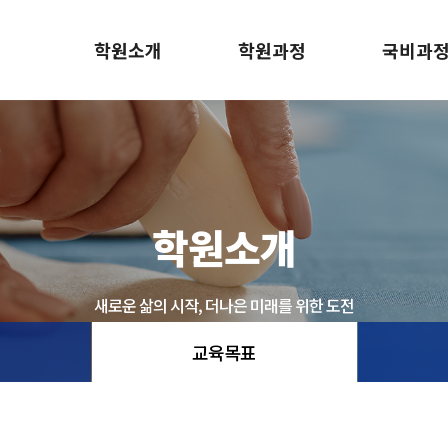
학원소개
학원과정
국비과
인사말
단과과정
국민내일배움
교육목표
종합과정
산대특
오시는 길
학원소개
새로운 삶의 시작, 더나은 미래를 위한 도전
교육목표